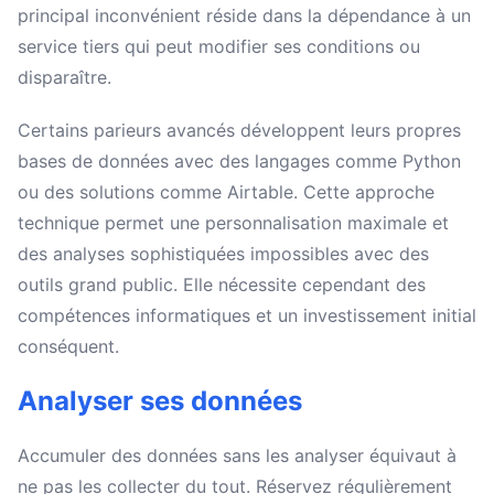
principal inconvénient réside dans la dépendance à un
service tiers qui peut modifier ses conditions ou
disparaître.
Certains parieurs avancés développent leurs propres
bases de données avec des langages comme Python
ou des solutions comme Airtable. Cette approche
technique permet une personnalisation maximale et
des analyses sophistiquées impossibles avec des
outils grand public. Elle nécessite cependant des
compétences informatiques et un investissement initial
conséquent.
Analyser ses données
Accumuler des données sans les analyser équivaut à
ne pas les collecter du tout. Réservez régulièrement