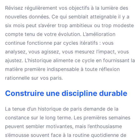
Révisez régulièrement vos objectifs à la lumière des
nouvelles données. Ce qui semblait atteignable il y a
six mois peut s’avérer trop ambitieux ou trop modeste
compte tenu de votre évolution. L’amélioration
continue fonctionne par cycles itératifs : vous
analysez, vous agissez, vous mesurez l’impact, vous
ajustez. L’historique alimente ce cycle en fournissant la
matière première indispensable à toute réflexion
rationnelle sur vos paris.
Construire une discipline durable
La tenue d’un historique de paris demande de la
constance sur le long terme. Les premières semaines
peuvent sembler motivantes, mais l’enthousiasme
s’émousse souvent face à la routine quotidienne de