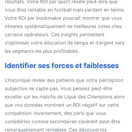
résultats. Votre ROI par sport révèle peut-être que
vous êtes rentable en football mais perdant en tennis.
Votre ROI par bookmaker pourrait montrer que vous
obtenez systématiquement de meilleures cotes chez
certains opérateurs. Ces insights permettent
d’optimiser votre allocation de temps et d’argent vers
les segments les plus profitables.
Identifier ses forces et faiblesses
L’historique révèle des patterns que votre perception
subjective ne capte pas. Vous pensiez peut-être
exceller sur les matchs de Ligue des Champions alors
que vos données montrent un ROI négatif sur cette
compétition. Inversement, des paris que vous
considériez comme secondaires s’avèrent peut-être
remarquablement rentables. Ces découvertes