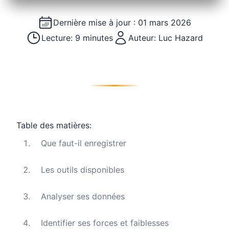
Dernière mise à jour : 01 mars 2026
Lecture: 9 minutes
Auteur: Luc Hazard
Table des matières:
Que faut-il enregistrer
Les outils disponibles
Analyser ses données
Identifier ses forces et faiblesses