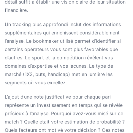
détail suffit à établir une vision claire de leur situation
financière.
Un tracking plus approfondi inclut des informations
supplémentaires qui enrichissent considérablement
l’analyse. Le bookmaker utilisé permet d’identifier si
certains opérateurs vous sont plus favorables que
d’autres. Le sport et la compétition révèlent vos
domaines d’expertise et vos lacunes. Le type de
marché (1X2, buts, handicap) met en lumière les
segments où vous excellez.
L’ajout d’une note justificative pour chaque pari
représente un investissement en temps qui se révèle
précieux à l’analyse. Pourquoi avez-vous misé sur ce
match ? Quelle était votre estimation de probabilité ?
Quels facteurs ont motivé votre décision ? Ces notes