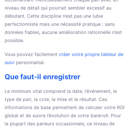
niveau de détail qui pourrait sembler excessif au
débutant. Cette discipline n’est pas une lubie
perfectionniste mais une nécessité pratique : sans
données fiables, aucune amélioration rationnelle n’est
possible.
Vous pouvez facilement
créer votre propre tableur de
suivi
personnalisé.
Que faut-il enregistrer
Le minimum vital comprend la date, l’événement, le
type de pari, la cote, la mise et le résultat. Ces
informations de base permettent de calculer votre ROI
global et de suivre l’évolution de votre bankroll. Pour
la plupart des parieurs occasionnels, ce niveau de