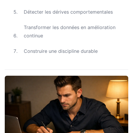
Détecter les dérives comportementales
Transformer les données en amélioration
continue
Construire une discipline durable