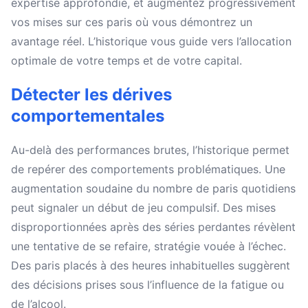
expertise approfondie, et augmentez progressivement
vos mises sur ces paris où vous démontrez un
avantage réel. L’historique vous guide vers l’allocation
optimale de votre temps et de votre capital.
Détecter les dérives
comportementales
Au-delà des performances brutes, l’historique permet
de repérer des comportements problématiques. Une
augmentation soudaine du nombre de paris quotidiens
peut signaler un début de jeu compulsif. Des mises
disproportionnées après des séries perdantes révèlent
une tentative de se refaire, stratégie vouée à l’échec.
Des paris placés à des heures inhabituelles suggèrent
des décisions prises sous l’influence de la fatigue ou
de l’alcool.