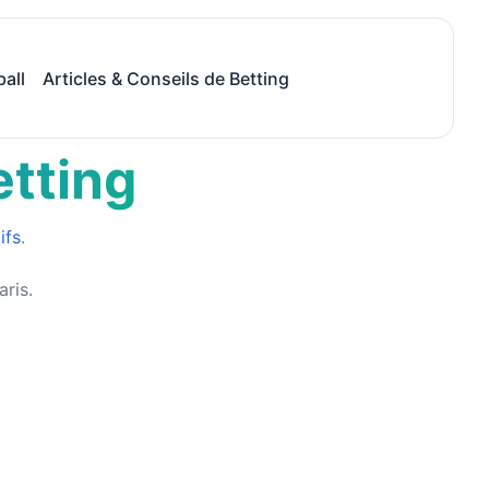
all
Articles & Conseils de Betting
etting
ifs
.
ris.
alculer et interpréter son ROI
omment éviter le tilt et le
hasing
xpected Assists (xA): Guide
xpert
érer ses émotions aux paris