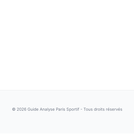
paniquer
s
La Discipline: Clé du succès à long
L
terme
p
Les Paris Spéciaux: Buteurs &
M
Corners
f
Paris sur les Buts: Over/Under &
P
BTTS
p
Pressing: Mesurer l’intensité avec
Q
PPDA
c
Ressources pour continuer à
S
progresser
P
Utiliser les comparateurs de cotes
efficacement
V
© 2026 Guide Analyse Paris Sportif - Tous droits réservés