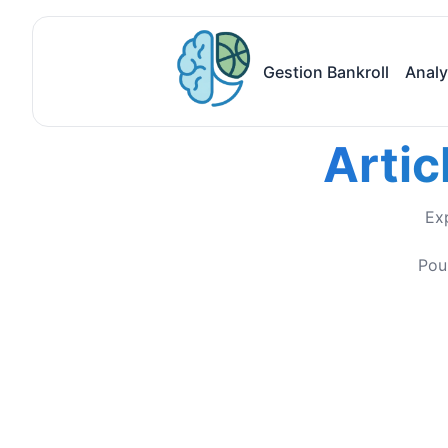
Gestion Bankroll
Analy
Artic
Ex
Pou
Analyser la performance
défensive avec les xGA
Classement xPts: Détecter la
Forme
Comprendre les Cotes de Paris
Sportifs
Expected Goals (xG): Guide