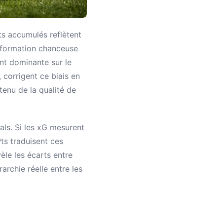
ts accumulés reflètent
e formation chanceuse
ant dominante sur le
 corrigent ce biais en
enu de la qualité de
als. Si les xG mesurent
Pts traduisent ces
èle les écarts entre
rarchie réelle entre les