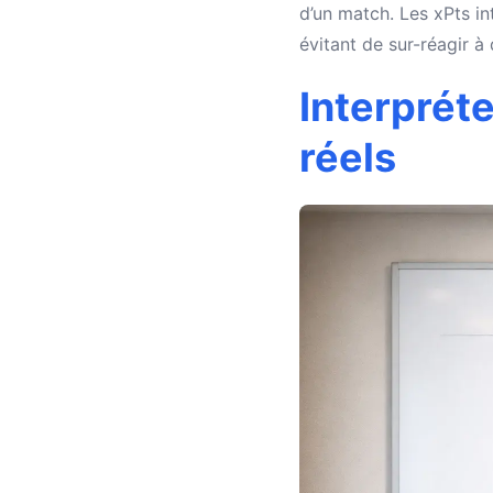
d’un match. Les xPts in
évitant de sur-réagir à
Interpréte
réels