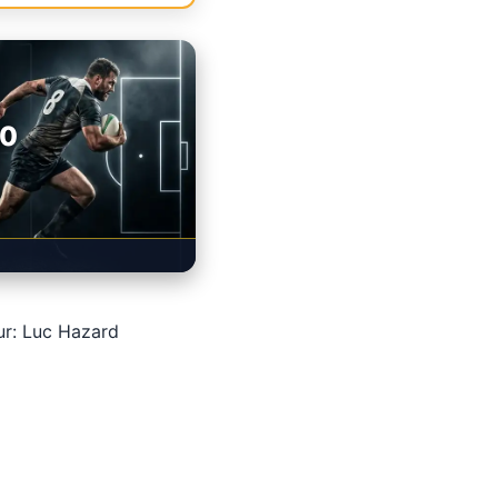
00
ur: Luc Hazard