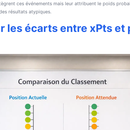
tègrent ces événements mais leur attribuent le poids probabi
 des résultats atypiques.
r les écarts entre xPts et