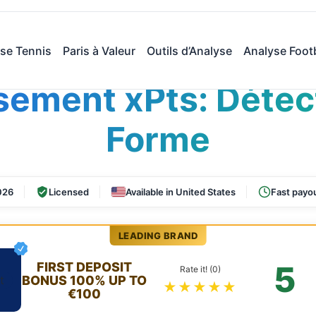
se Tennis
Paris à Valeur
Outils d’Analyse
Analyse Footb
sement xPts: Détect
Forme
026
Licensed
Available in United States
Fast payo
LEADING BRAND
5
FIRST DEPOSIT
Rate it! (0)
BONUS 100% UP TO
★★★★★
€100