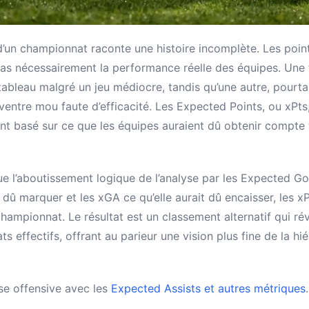
 d’un championnat raconte une histoire incomplète. Les poin
 pas nécessairement la performance réelle des équipes. Un
tableau malgré un jeu médiocre, tandis qu’une autre, pourt
 ventre mou faute d’efficacité. Les Expected Points, ou xPts,
t basé sur ce que les équipes auraient dû obtenir compte t
e l’aboutissement logique de l’analyse par les Expected Go
 dû marquer et les xGA ce qu’elle aurait dû encaisser, les x
ampionnat. Le résultat est un classement alternatif qui rév
ats effectifs, offrant au parieur une vision plus fine de la hié
e offensive avec les
Expected Assists et autres métriques
.