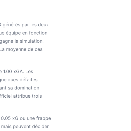
G générés par les deux
ue équipe en fonction
 gagne la simulation,
o. La moyenne de ces
e 1.00 xGA. Les
quelques défaites.
étant sa domination
iciel attribue trois
 à 0.05 xG ou une frappe
s mais peuvent décider