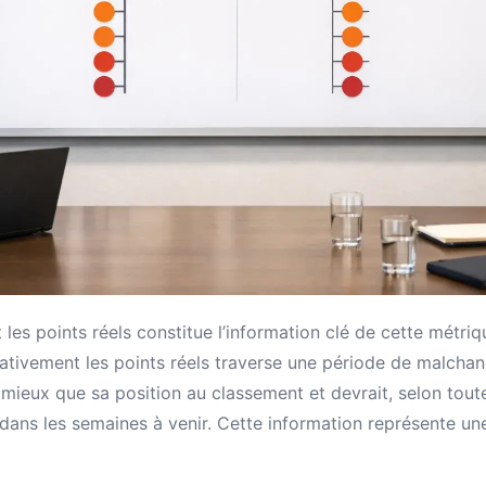
t les points réels constitue l’information clé de cette métri
ativement les points réels traverse une période de malchanc
 mieux que sa position au classement et devrait, selon tout
 dans les semaines à venir. Cette information représente un