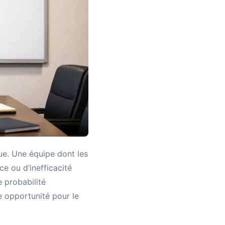
que. Une équipe dont les
e ou d’inefficacité
e probabilité
e opportunité pour le