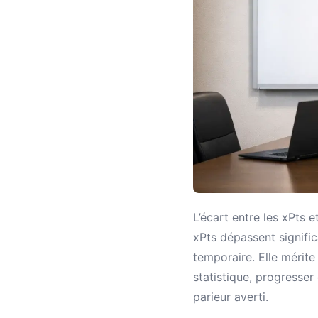
L’écart entre les xPts e
xPts dépassent signific
temporaire. Elle mérite
statistique, progresser
parieur averti.