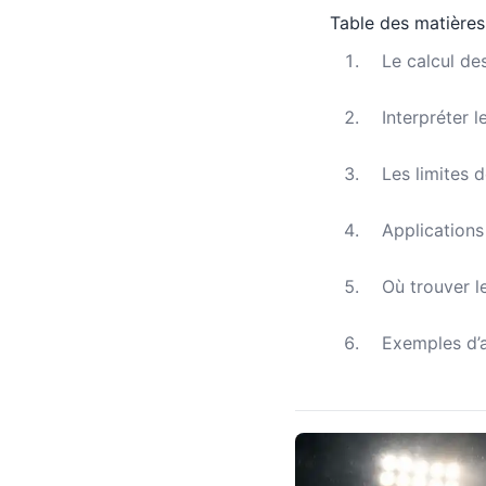
Table des matières
Le calcul de
Interpréter l
Les limites 
Applications
Où trouver l
Exemples d’a