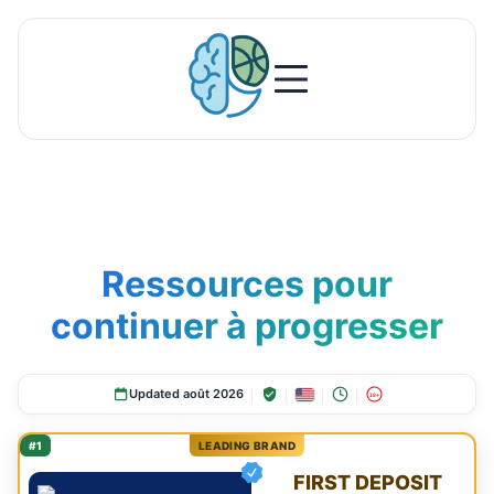
Ressources pour
continuer à progresser
Updated août 2026
18+
#1
LEADING BRAND
FIRST DEPOSIT