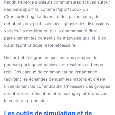
Reddit héberge plusieurs communautés actives autour
des paris sportifs, comme r/sportsbook ou
r/SoccerBetting. La diversité des participants, des
débutants aux professionnels, génère des discussions
variées. La modération par la communauté filtre
partiellement les contenus de mauvaise qualité, bien
qu’un esprit critique reste nécessaire.
Discord et Telegram accueillent des groupes de
parieurs partageant analyses et résultats en temps
réel. Ces canaux de communication instantanée
facilitent les échanges pendant les matchs et créent
un sentiment de communauté. Choisissez des groupes
orientés vers l’éducation et le partage plutôt que vers
la vente de pronostics.
Les outils de simulation et de