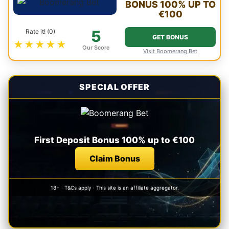
BONUS 100% UP TO
€100
5
Rate it! (0)
GET BONUS
★★★★★
Our Score
Visit Boomerang Bet
SPECIAL OFFER
First Deposit Bonus 100% up to €100
Claim Bonus
18+ · T&Cs apply · This site is an affiliate aggregator.