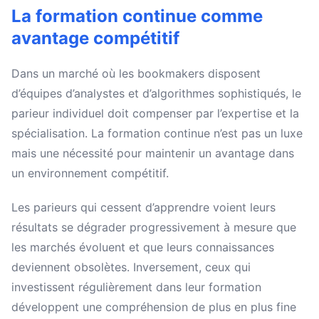
La formation continue comme
avantage compétitif
Dans un marché où les bookmakers disposent
d’équipes d’analystes et d’algorithmes sophistiqués, le
parieur individuel doit compenser par l’expertise et la
spécialisation. La formation continue n’est pas un luxe
mais une nécessité pour maintenir un avantage dans
un environnement compétitif.
Les parieurs qui cessent d’apprendre voient leurs
résultats se dégrader progressivement à mesure que
les marchés évoluent et que leurs connaissances
deviennent obsolètes. Inversement, ceux qui
investissent régulièrement dans leur formation
développent une compréhension de plus en plus fine