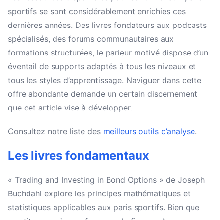
sportifs se sont considérablement enrichies ces
dernières années. Des livres fondateurs aux podcasts
spécialisés, des forums communautaires aux
formations structurées, le parieur motivé dispose d’un
éventail de supports adaptés à tous les niveaux et
tous les styles d’apprentissage. Naviguer dans cette
offre abondante demande un certain discernement
que cet article vise à développer.
Consultez notre liste des
meilleurs outils d’analyse
.
Les livres fondamentaux
« Trading and Investing in Bond Options » de Joseph
Buchdahl explore les principes mathématiques et
statistiques applicables aux paris sportifs. Bien que