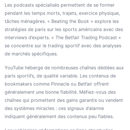
Les podcasts spécialisés permettent de se former
pendant les temps morts, trajets, exercice physique,
tâches ménagères. « Beating the Book » explore les
stratégies de paris sur les sports américains avec des
interviews d’experts. « The Betfair Trading Podcast »
se concentre sur le trading sportif avec des analyses
de marchés spécifiques.
YouTube héberge de nombreuses chaînes dédiées aux
paris sportifs, de qualité variable. Les contenus de
bookmakers comme Pinnacle ou Betfair offrent
généralement une bonne fiabilité. Méfiez-vous des
chaînes qui promettent des gains garantis ou vendent
des systèmes miracles : ces signaux d’alarme
indiquent généralement des contenus peu fiables.